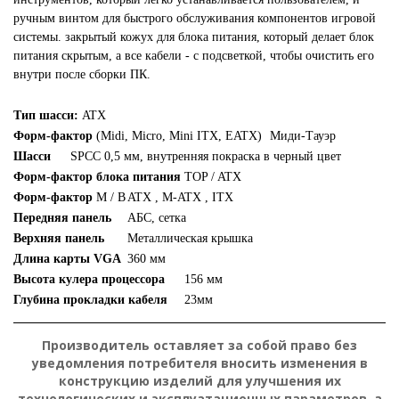
ручным винтом для быстрого обслуживания компонентов игровой
системы. закрытый кожух для блока питания, который делает блок
питания скрытым, а все кабели - с подсветкой, чтобы очистить его
внутри после сборки ПК.
Тип шасси:
ATX
Форм-фактор
(Midi, Micro, Mini ITX, EATX)
Миди-Тауэр
Шасси
SPCC 0,5 мм, внутренняя покраска в черный цвет
Форм-фактор блока питания
TOP / ATX
Форм-фактор
M / B
ATX , M-ATX , ITX
Передняя панель
АБС, сетка
Верхняя панель
Металлическая крышка
Длина карты VGA
360 мм
Высота кулера процессора
156 мм
Глубина прокладки кабеля
23мм
Производитель оставляет за собой право без
уведомления потребителя вносить изменения в
конструкцию изделий для улучшения их
технологических и эксплуатационных параметров, а