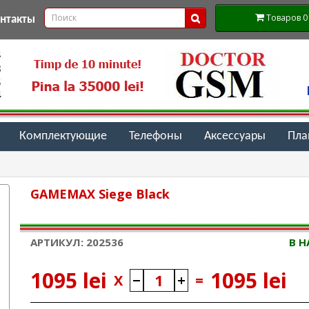
Товаров 0 (
онтакты
Комплектующие
Телефоны
Аксессуары
Пл
GAMEMAX Siege Black
АРТИКУЛ: 202536
В 
1095 lei
1095 lei
X
=