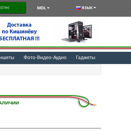
MDL
ЯЗЫК
0 lei)
аншеты
Фото-Видео-Аудио
Гаджеты
НАЛИЧИИ