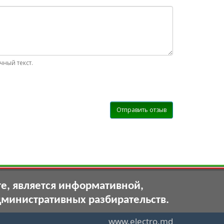
ный текст.
Отправить отзыв
те, является информативной,
дминистративных разбирательств.
www.electro.md