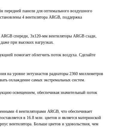
йн передней панели для оптимального воздушного
о установлены 4 вентилятора ARGB, поддержка
ы ARGB спереди, 3x120-мм вентиляторы ARGB сзади,
даже при высоких нагрузках.
укцией помогает облегчить поток воздуха. Сделайте
ния на уровне энтузиастов радиаторы 2360 миллиметров
вать охлаждение самых экстремальных систем.
укцию освещением, обеспечивая значительный поток
вленными 4 вентиляторами ARGB, что обеспечивает
тавляется в 16.8 млн. цветов и является материнской
ус вентилятора. Больше цветов и удовольствия, чем