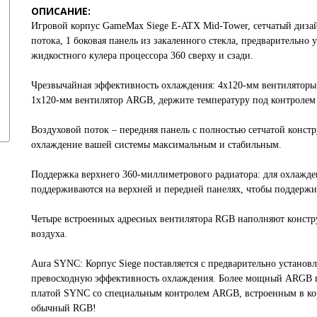
ОПИСАНИЕ:
Игровой корпус
GameMax Siege
E-ATX Mid-Tower, сетчатый диза
потока, 1 боковая панель из закаленного стекла, предварительн
жидкостного кулера процессора 360 сверху и сзади.
Чрезвычайная эффективность охлаждения: 4x120-мм вентилятор
1x120-мм вентилятор ARGB, держите температуру под контролем 
Воздуховой поток – передняя панель с полностью сетчатой констр
охлаждение вашей системы максимальным и стабильным.
Поддержка верхнего 360-миллиметрового радиатора: для охлажде
поддерживаются на верхней и передней панелях, чтобы поддержи
Четыре встроенных адресных вентилятора RGB наполняют констр
воздуха.
Aura SYNC: Корпус
Siege
поставляется с предварительно устано
превосходную эффективность охлаждения. Более мощный ARGB пос
платой SYNC со специальным контролем ARGB, встроенным в корп
обычный RGB!