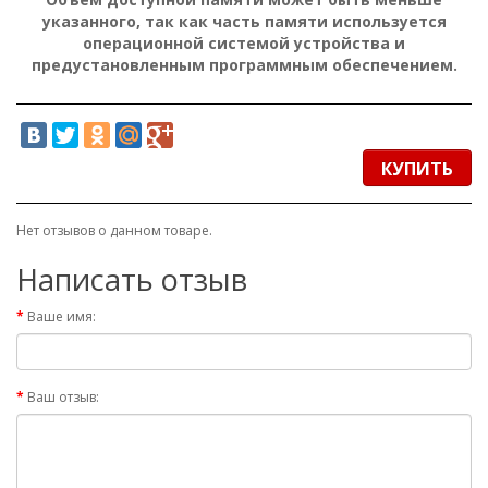
t
указанного, так как часть памяти используется
p
операционной системой устройства и
:
предустановленным программным обеспечением.
/
/
h
a
r
d
КУПИТЬ
.
r
o
Нет отзывов о данном товаре.
z
e
Написать отзыв
t
k
Ваше имя:
a
.
c
o
Ваш отзыв:
m
.
u
a
/