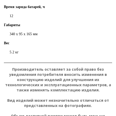
Время заряда батарей, ч
12
Габариты
340 x 95 x 165 мм
Вес
5.2 кг
П
о
д
Производитель оставляет за собой право без
р
уведомления потребителя вносить изменения в
о
конструкцию изделий для улучшения их
б
технологических и эксплуатационных параметров, а
н
е
также изменять комплектацию изделия.
е
:
Вид изделий может незначительно отличаться от
представленных на фотографиях.
h
t
Объем доступной памяти может быть меньше