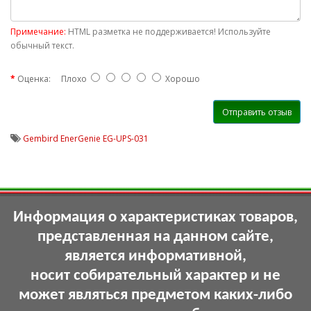
e
n
e
Примечание:
HTML разметка не поддерживается! Используйте
r
обычный текст.
g
e
Оценка:
Плохо
Хорошо
n
i
e
Отправить отзыв
_
e
Gembird EnerGenie EG-UPS-031
g
_
u
p
s
_
Информация о характеристиках товаров,
0
3
представленная на данном сайте,
1
является информативной,
/
p
носит собирательный характер и не
1
0
может являться предметом каких-либо
5