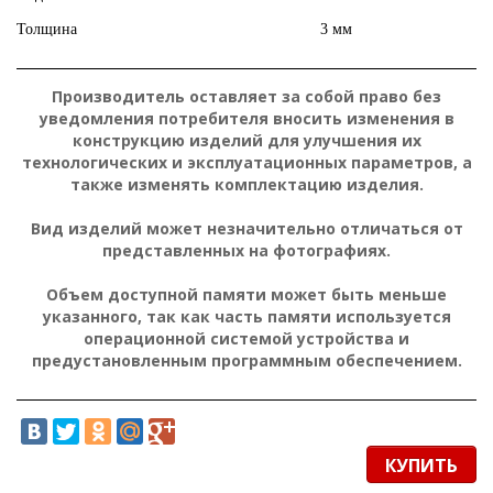
Толщина
3 мм
П
о
д
Подробнее:
https://hard.rozetka.com.ua/gembird_mp_gamepro_xl/p236012
р
Производитель оставляет за собой право без
о
б
уведомления потребителя вносить изменения в
н
е
конструкцию изделий для улучшения их
е
технологических и эксплуатационных параметров, а
:
также изменять комплектацию изделия.
Вид изделий может незначительно отличаться от
представленных на фотографиях.
Объем доступной памяти может быть меньше
указанного, так как часть памяти используется
операционной системой устройства и
предустановленным программным обеспечением.
КУПИТЬ