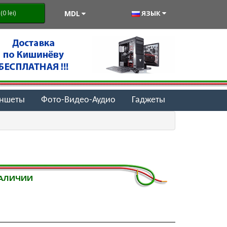
MDL
ЯЗЫК
0 lei)
аншеты
Фото-Видео-Аудио
Гаджеты
НАЛИЧИИ