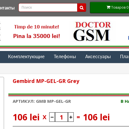
Товаров 0 (
онтакты
Комплектующие
Телефоны
Аксессуары
Пл
Gembird MP-GEL-GR Grey
АРТИКУЛ: GMB MP-GEL-GR
В 
106 lei
106 lei
X
=