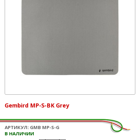
Gembird MP-S-BK Grey
АРТИКУЛ: GMB MP-S-G
В НАЛИЧИИ