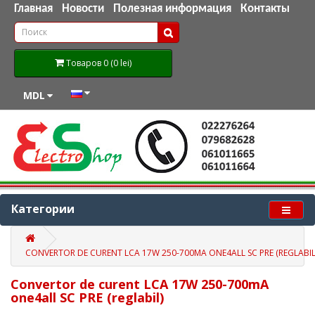
Главная
Новости
Полезная информация
Контакты
Товаров 0 (0 lei)
MDL
Категории
CONVERTOR DE CURENT LCA 17W 250-700MA ONE4ALL SC PRE (REGLABIL
Convertor de curent LCA 17W 250-700mA
one4all SC PRE (reglabil)