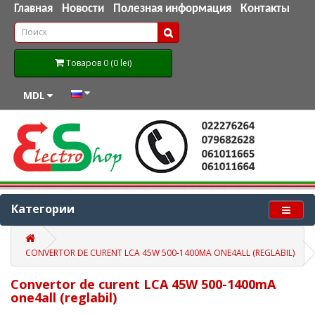
Главная
Новости
Полезная информация
Контакты
Товаров 0 (0 lei)
MDL
Категории
CONVERTOR DE CURENT LCA 45W 500-1400MA ONE4ALL (REGLABIL)
Convertor de curent LCA 45W 500-1400mA
one4all (reglabil)