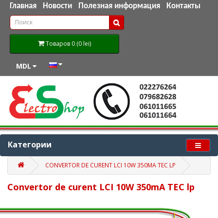
Главная
Новости
Полезная информация
Контакты
Товаров 0 (0 lei)
MDL
Категории
CONVERTOR DE CURENT LCI 10W 350MA TEC LP
Convertor de curent LCI 10W 350mA TEC lp