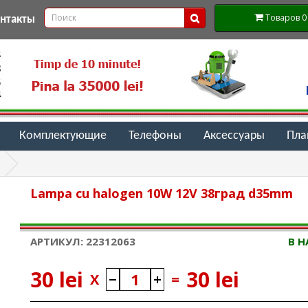
Товаров 0 (
онтакты
Комплектующие
Телефоны
Аксессуары
Пл
Lampa cu halogen 10W 12V 38град d35mm
АРТИКУЛ: 22312063
В 
30 lei
30 lei
X
=