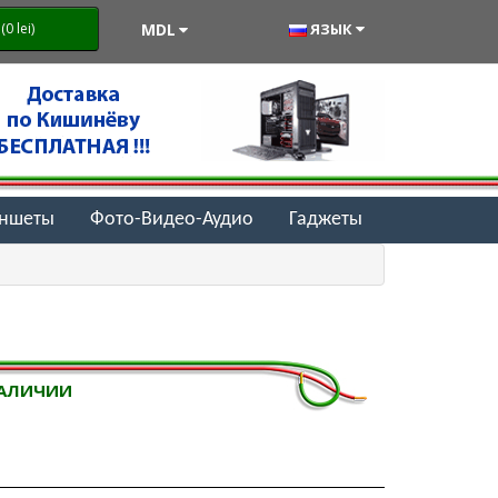
MDL
ЯЗЫК
0 lei)
аншеты
Фото-Видео-Аудио
Гаджеты
НАЛИЧИИ