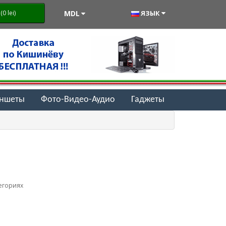
MDL
ЯЗЫК
0 lei)
аншеты
Фото-Видео-Аудио
Гаджеты
егориях