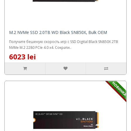
M.2 NVMe SSD 2.0TB WD Black SN850X, Bulk OEM
Получите бешеную скорость игр с SSD Digital Black SN850X 2TB
NVMe M.2 2280 PCIe 4.0 x4. Сократи..
6023 lei