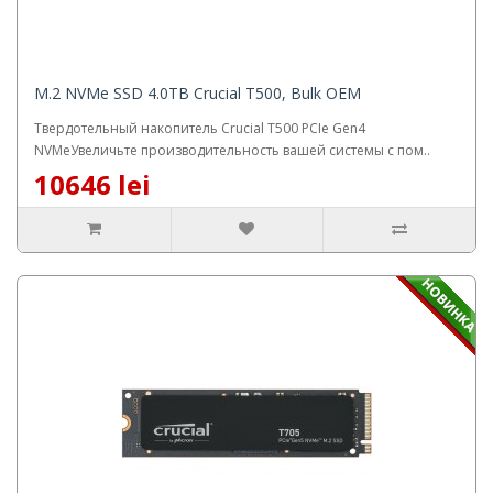
M.2 NVMe SSD 4.0TB Crucial T500, Bulk OEM
Твердотельный накопитель Crucial T500 PCIe Gen4
NVMeУвеличьте производительность вашей системы с пом..
10646 lei