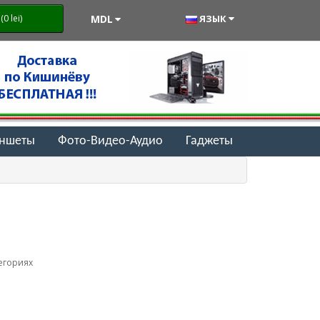
MDL
ЯЗЫК
0 lei)
аншеты
Фото-Видео-Аудио
Гаджеты
егориях