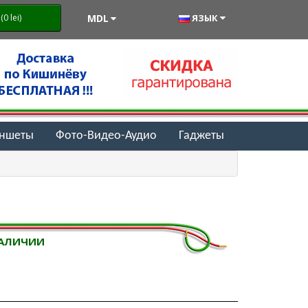
MDL
ЯЗЫК
0 lei)
аншеты
Фото-Видео-Аудио
Гаджеты
НАЛИЧИИ