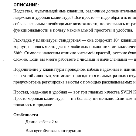
ОПИСАНИЕ:
Подсветка, мультимедийные клавиши, различные дополнительны
надежная и удобная клавиатура? Все просто — надо обратить вн
собрала все самые необходимые возможности, но отказалась от р
функциональности в пользу максимальной простоты и удобства.
Раскладка у клавиатуры стандартная — она содержит 104 клавиш
корпус, нашлось место для так любимых поклонниками классиче
Shift. Символы нанесены отлично читаемой краской, русские бук
сложно. Если вы много работаете с числами и вычислениями — 
Подключение у клавиатуры проводное, кабель надежный и длинн
влагоустойчивостью, что может пригодиться в самых разных сит
предусмотрена регулировка высоты с помощью раскладываемых н
Простая, надежная и удобная — вот три главных качества
SVEN K
Просто хорошая клавиатура — ни больше, ни меньше. Если вам 
появилась в продаже.
Особенности
Длина кабеля 2 м.
Влагоустойчивая конструкция