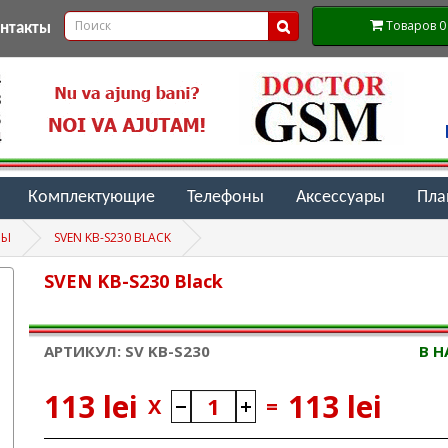
Товаров 0 (
онтакты
Комплектующие
Телефоны
Аксессуары
Пл
РЫ
SVEN KB-S230 BLACK
SVEN KB-S230 Black
АРТИКУЛ: SV KB-S230
В 
113 lei
113 lei
X
=