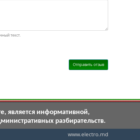
ный текст.
Отправить отзыв
те, является информативной,
дминистративных разбирательств.
www.electro.md