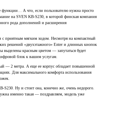
е функции… А что, если пользователю нужна просто
имание на
SVEN KB-S230
, в которой финская компания
азного рода дополнений и расширения
и с приятным мягким ходом. Несмотря на компактный
ских решений «двухэтажного» Enter и длинных кнопок
вы выделены красным цветом — запутаться будет
цифровой блок к вашим услугам.
ый — 2 метра. А еще ее корпус обладает повышенной
уациях. Для максимального комфорта использования
ожек.
B-S230
. Ну и стоит она, конечно же, очень недорого.
нужна именно такая — поздравляем, модель уже