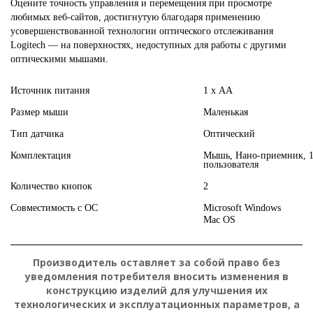
Оцените точность управления и перемещения при просмотре
любимых веб-сайтов, достигнутую благодаря применению
усовершенствованной технологии оптического отслеживания
Logitech — на поверхностях, недоступных для работы с другими
оптическими мышами.
Источник питания
1 х AA
Размер мыши
Маленькая
Тип датчика
Оптический
Комплектация
Мышь, Нано-приемник, 1
пользователя
Количество кнопок
2
Совместимость с ОС
Microsoft Windows
Mac OS
П
о
д
Подробнее:
https://hard.rozetka.com.ua/70722050/p70722050/
р
Производитель оставляет за собой право без
о
б
уведомления потребителя вносить изменения в
н
е
конструкцию изделий для улучшения их
е
технологических и эксплуатационных параметров, а
: