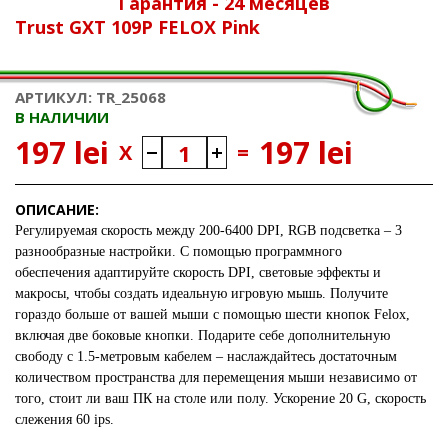
Гарантия - 24 месяцев
Trust GXT 109P FELOX Pink
АРТИКУЛ: TR_25068
В НАЛИЧИИ
197 lei
197 lei
X
=
ОПИСАНИЕ:
Регулируемая скорость
между
200-6400 DPI
,
RGB подсветка
– 3
разнообразные настройки. С помощью программного
обеспечения
адаптируйте скорость DPI
, световые эффекты и
макросы, чтобы создать
идеальную игровую мышь
. Получите
гораздо больше от вашей мыши с помощью
шести кнопок Felox
,
включая две боковые кнопки. Подарите себе
дополнительную
свободу
с
1.5-метровым кабелем
– наслаждайтесь достаточным
количеством пространства для перемещения мыши независимо от
того, стоит ли ваш ПК на столе или полу. Ускорение
20 G
, скорость
слежения
60 ips
.