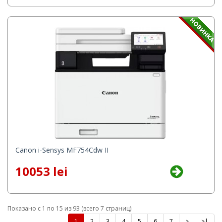
Canon i-Sensys MF754Cdw II
10053 lei
Показано с 1 по 15 из 93 (всего 7 страниц)
1
2
3
4
5
6
7
>
>|