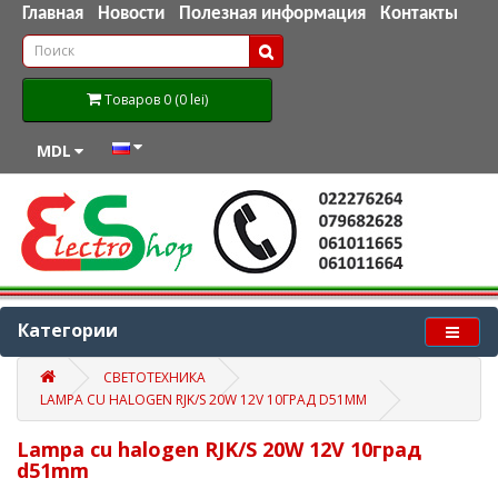
Главная
Новости
Полезная информация
Контакты
Товаров 0 (0 lei)
MDL
Категории
СВЕТОТЕХНИКА
LAMPA CU HALOGEN RJK/S 20W 12V 10ГРАД D51MM
Lampa cu halogen RJK/S 20W 12V 10град
d51mm